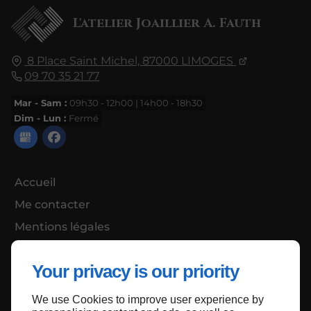
L'atelier Joaillier A. Fauth
8 Place Saint Michel,
87000
LIMOGES
09 70 35 21 77
Mar - Sam :
09h30 - 12h00 | 14h00 - 18h30
Dim - Lun :
Fermé
Accueil
Me contacter
Mentions légales
Plan du site
Your privacy is our priority
We use Cookies to improve user experience by
Haut de page